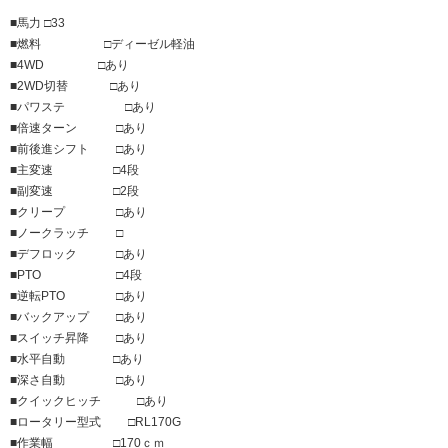
■馬力 □33
■燃料 □ディーゼル軽油
■4WD □あり
■2WD切替 □あり
■パワステ □あり
■倍速ターン □あり
■前後進シフト □あり
■主変速 □4段
■副変速 □2段
■クリープ □あり
■ノークラッチ □
■デフロック □あり
■PTO □4段
■逆転PTO □あり
■バックアップ □あり
■スイッチ昇降 □あり
■水平自動 □あり
■深さ自動 □あり
■クイックヒッチ □あり
■ロータリー型式 □RL170G
■作業幅 □170ｃｍ