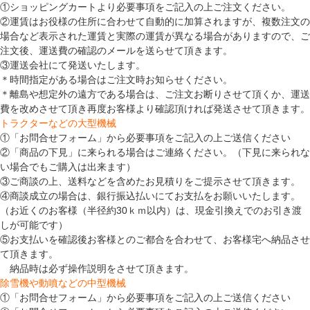
①ショッピングカートより必要事項をご記入の上ご注文ください。
②運賃はお役様の住所に合わせて自動的に加算されますが、複数注文の
場合など表示された運賃と実際の運賃が異なる場合がありますので、ご
注文後、運送費の確認のメールを送らせて頂きます。
③運送会社にて発送いたします。
＊時間指定がある場合はご注文時お知らせください。
＊離島や想定外の遠方である場合は、ご注文お断りさせて頂くか、運送
費を改めさせて頂き再度お客様より確認頂ければ発送させて頂きます。
トラクターなどの大型機械
①「お問合せフォーム」から必要事項をご記入の上ご送信ください
②「商品の下見」に来られる場合はご連絡ください。（下見に来られな
い場合でもご購入は出来ます）
③ご商談の上、送料などを含めたお見積りをご提示させて頂きます。
④商談成立の場合は、銀行振込払いにてお支払をお願いいたします。
（お近くのお客様（半径約30ｋｍ以内）は、現金引換えでのお引き渡
しが可能です）
⑤お支払いを確認後お客様とのご都合を合わせて、お客様宅へ納品させ
て頂きます。
納品時は必ず操作説明をさせて頂きます。
除雪機や動噴などの中型機械
①「お問合せフォーム」から必要事項をご記入の上ご送信ください