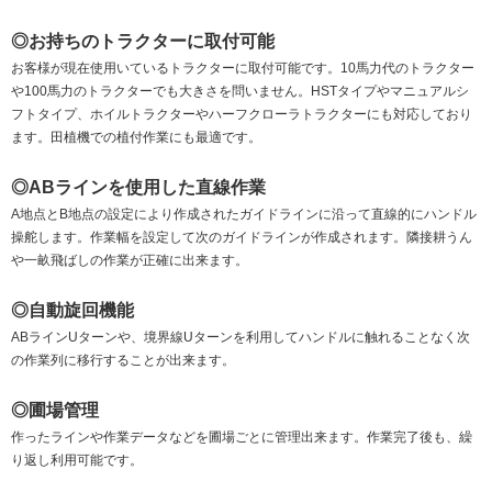
◎お持ちのトラクターに取付可能
お客様が現在使用いているトラクターに取付可能です。10馬力代のトラクター
や100馬力のトラクターでも大きさを問いません。HSTタイプやマニュアルシ
フトタイプ、ホイルトラクターやハーフクローラトラクターにも対応しており
ます。田植機での植付作業にも最適です。
◎ABラインを使用した直線作業
A地点とB地点の設定により作成されたガイドラインに沿って直線的にハンドル
操舵します。作業幅を設定して次のガイドラインが作成されます。隣接耕うん
や一畝飛ばしの作業が正確に出来ます。
◎自動旋回機能
ABラインUターンや、境界線Uターンを利用してハンドルに触れることなく次
の作業列に移行することが出来ます。
◎圃場管理
作ったラインや作業データなどを圃場ごとに管理出来ます。作業完了後も、繰
り返し利用可能です。