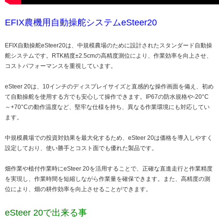
EFIX農機用自動操舵システムeSteer20
EFIX自動操舵eSteer20は、中規模農場のために設計されたスタンダード自動操
舵システムです。RTK精度±2.5cmの高精度測位により、作業効率を向上させ、
コストパフォーマンスを重視しています。
eSteer 20は、10インチのディスプレイサイズと直感的な操作画面を備え、初め
て自動操舵を使用する方でも安心して操作できます。IP67の防水規格や-20°C
～+70°Cの動作温度など、堅牢な仕様を持ち、異なる作業環境にも対応してい
ます。
中規模農場での投資対効果を最大化するため、eSteer 20は価格を導入しやすく
設定しており、使い勝手とコスト面でも優れた製品です。
畑作業や植付作業時にeSteer 20を活用することで、正確な直進走行と作業精度
を実現し、作業時間を短縮しながら作業量を確保できます。また、高精度の測
位により、畑の耕作効率を向上させることができます。
eSteer 20で出来る事