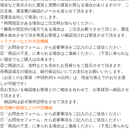
場合など表示された運賃と実際の運賃が異なる場合がありますので、ご
注文後、運送費の確認のメールを送らせて頂きます。
③運送会社にて発送いたします。
＊時間指定がある場合はご注文時お知らせください。
＊離島や想定外の遠方である場合は、ご注文お断りさせて頂くか、運送
費を改めさせて頂き再度お客様より確認頂ければ発送させて頂きます。
トラクターなどの大型機械
①「お問合せフォーム」から必要事項をご記入の上ご送信ください
②「商品の下見」に来られる場合はご連絡ください。（下見に来られな
い場合でもご購入は出来ます）
③ご商談の上、送料などを含めたお見積りをご提示させて頂きます。
④商談成立の場合は、銀行振込払いにてお支払をお願いいたします。
（お近くのお客様（半径約30ｋｍ以内）は、現金引換えでのお引き渡
しが可能です）
⑤お支払いを確認後お客様とのご都合を合わせて、お客様宅へ納品させ
て頂きます。
納品時は必ず操作説明をさせて頂きます。
除雪機や動噴などの中型機械
①「お問合せフォーム」から必要事項をご記入の上ご送信ください
①「お問合せフォーム」から必要事項をご記入の上ご送信ください
②「商品の下見」に来られる場合はご連絡ください。（下見に来られな