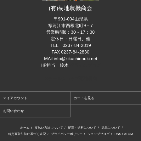
(有)菊地農機商会
〒991-004山形県
寒河江市西根北町9－7
営業時間8：30～17：30
定休日：日曜日、他
TEL 0237-84-2819
FAX 0237-84-2830
MAil info@kikuchinouki.net
HP担当 鈴木
担当者のブログ
スチールショップ菊地農機
マイアカウント
カートを見る
お問い合わせ
ホーム
/
支払い方法について
/
配送・送料について
/
返品について
/
特定商取引法に基づく表記
/
プライバシーポリシー
/
ショップブログ
/
RSS
/
ATOM