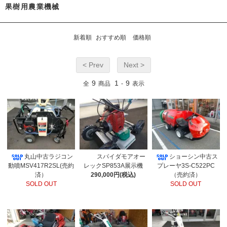
果樹用農業機械
新着順
おすすめ順
価格順
< Prev
Next >
9
1
9
全
商品
-
表示
丸山中古ラジコン
スパイダモアオー
ショーシン中古ス
動噴MSV417R2SL(売約
レックSP853A展示機
プレーヤ3S-C522PC
済）
290,000円(税込)
（売約済）
SOLD OUT
SOLD OUT