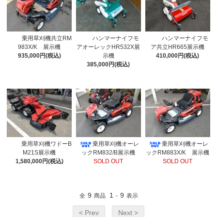
乗用草刈機共立RM
ハンマーナイフモ
ハンマーナイフモ
983X/K 展示機
アオーレックHR532X展
ア共立HR665展示機
935,000円(税込)
示機
410,000円(税込)
385,000円(税込)
乗用草刈機ワドーB
乗用草刈機オーレ
乗用草刈機オーレ
M21S展示機
ックRM832/B展示機
ックRM883X/K 展示機
1,580,000円(税込)
SOLD OUT
SOLD OUT
9
1
9
全
商品
-
表示
< Prev
Next >