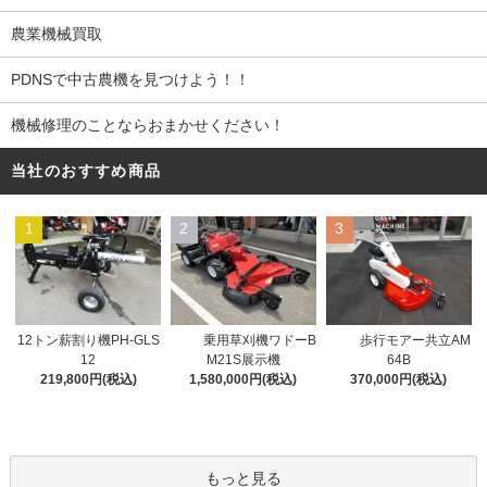
農業機械買取
PDNSで中古農機を見つけよう！！
機械修理のことならおまかせください！
当社のおすすめ商品
1
2
3
12トン薪割り機PH-GLS
乗用草刈機ワドーB
歩行モアー共立AM
12
M21S展示機
64B
219,800円(税込)
1,580,000円(税込)
370,000円(税込)
もっと見る