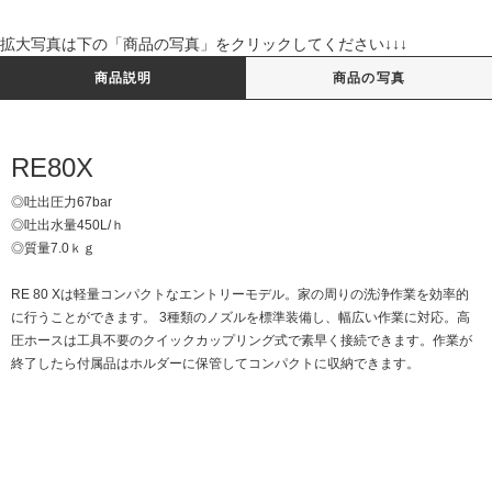
拡大写真は下の「商品の写真」をクリックしてください↓↓↓
商品説明
商品の写真
RE80X
◎吐出圧力67bar
◎吐出水量450L/ｈ
◎質量7.0ｋｇ
RE 80 Xは軽量コンパクトなエントリーモデル。家の周りの洗浄作業を効率的
に行うことができます。 3種類のノズルを標準装備し、幅広い作業に対応。高
圧ホースは工具不要のクイックカップリング式で素早く接続できます。作業が
終了したら付属品はホルダーに保管してコンパクトに収納できます。