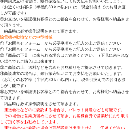
④商談成立の場合は、銀行振込払いにてお支払をお願いいたします。
（お近くのお客様（半径約30ｋｍ以内）は、現金引換えでのお引き渡
しが可能です）
⑤お支払いを確認後お客様とのご都合を合わせて、お客様宅へ納品させ
て頂きます。
納品時は必ず操作説明をさせて頂きます。
除雪機や動噴などの中型機械
①「お問合せフォーム」から必要事項をご記入の上ご送信ください
①「お問合せフォーム」から必要事項をご記入の上ご送信ください
②「商品の下見」に来られる場合はご連絡ください。（下見に来られな
い場合でもご購入は出来ます）
③ご商談の上、送料などを含めたお見積りをご提示させて頂きます。
④商談成立の場合は、銀行振込払いにてお支払をお願いいたします。
（お近くのお客様（半径約30ｋｍ以内）は、現金引換えでのお引き渡
しが可能です）
⑤お支払いを確認後お客様とのご都合を合わせて、お客様宅へ納品させ
て頂きます。
納品時は必ず操作説明をさせて頂きます。
運送会社などのに委託する場合は、パレット発送なども可能です。
その場合は営業所留めにさせて頂き、お客様自身で営業所にお引取り
して頂く事をお勧めしています。
運送会社への委託の場合は商品説明は出来ません。ご了承ください。