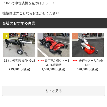
PDNSで中古農機を見つけよう！！
機械修理のことならおまかせください！
当社のおすすめ商品
1
2
3
12トン薪割り機PH-GLS
乗用草刈機ワドーB
歩行モアー共立AM
12
M21S展示機
64B
219,800円(税込)
1,580,000円(税込)
370,000円(税込)
もっと見る