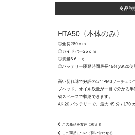
商品説
HTA50〈本体のみ〉
◎全長280ｃｍ
◎ガイドバー25ｃｍ
◎質量3.6ｋｇ
◎バッテリー駆動時間最長45分(AK20使
高い切れ味で好評の1/4"PM3ソーチ
ブヘッド、オイル残量が一目で分かる半
省スペースで収納できます。
AK 20 バッテリーで、最大 45 分 / 170
この商品を友達に教える
この商品について問い合わせる