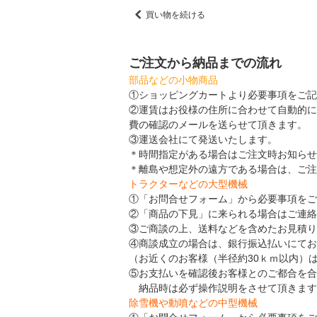
買い物を続ける
ご注文から納品までの流れ
部品などの小物商品
①ショッピングカートより必要事項をご記
②運賃はお役様の住所に合わせて自動的に
費の確認のメールを送らせて頂きます。
③運送会社にて発送いたします。
＊時間指定がある場合はご注文時お知らせ
＊離島や想定外の遠方である場合は、ご注
トラクターなどの大型機械
①「お問合せフォーム」から必要事項をご
②「商品の下見」に来られる場合はご連絡
③ご商談の上、送料などを含めたお見積り
④商談成立の場合は、銀行振込払いにてお
（お近くのお客様（半径約30ｋｍ以内）
⑤お支払いを確認後お客様とのご都合を合
納品時は必ず操作説明をさせて頂きます
除雪機や動噴などの中型機械