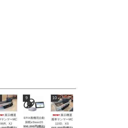
9
10
展示機運
展示機運
EFIX農機用自動
車ヤンマーMC
搬車ヤンマーMC
操舵eSteer20
96R、XJ
110D、XS
990,000円(税込)
0,000円(税込)
660,000円(税込)