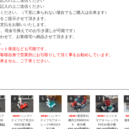
記入の上ご送信ください
記入の上ご送信ください
ください。（下見に来られない場合でもご購入は出来ます）
をご提示させて頂きます。
支払をお願いいたします。
は、現金引換えでのお引き渡しが可能です）
わせて、お客様宅へ納品させて頂きます。
。
ット発送なども可能です。
客様自身で営業所にお引取りして頂く事をお勧めしています。
来ません。ご了承ください。
4
5
6
7
8
モア
ハンマー
ハンマー
乗用草刈
スパイダ
4B
ナイフモア共立H
ナイフモアオー
機共立RM983X/
モアオーレックS
搬
税込)
R665展示機
レックHR532X
K 展示機
P853A展示機
410,000円(税込)
展示機
935,000円(税込)
290,000円(税込)
44