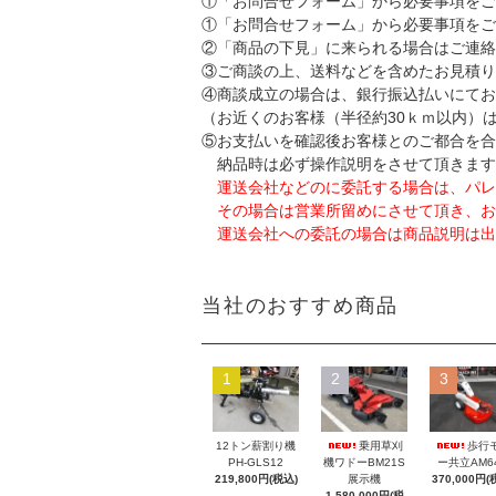
①「お問合せフォーム」から必要事項をご
①「お問合せフォーム」から必要事項をご
②「商品の下見」に来られる場合はご連絡
③ご商談の上、送料などを含めたお見積り
④商談成立の場合は、銀行振込払いにてお
（お近くのお客様（半径約30ｋｍ以内）
⑤お支払いを確認後お客様とのご都合を合
納品時は必ず操作説明をさせて頂きます
運送会社などのに委託する場合は、パレ
その場合は営業所留めにさせて頂き、お
運送会社への委託の場合は商品説明は出
当社のおすすめ商品
1
2
3
12トン薪割り機
乗用草刈
歩行
PH-GLS12
機ワドーBM21S
ー共立AM6
219,800円(税込)
展示機
370,000円(
1,580,000円(税