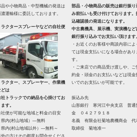
部品や小物商品・中型機械の発送は
部品・小物商品の販売は銀行振り
西濃運輸様に委託しております。
み前払いも受け付けております。
込確認後の発送になります。
トラクタースプレーヤなどの自社便
中古農機具、展示機、実演機など
銀行振り込みでお支払い頂けます
・お近くのお客様や商談内容によ
ては現金支払いになる場合があり
す。
・ご来店での商品受け渡しや、ご
約金・頭金のお支払いなどは現金
トラクター、スプレーヤー、作業機
いでのお支払いが可能です。
などは
自社トラックでの納品を心掛けてお
振込み先
ります。
山形銀行 寒河江中央支店 普通
自社便が可能な地域と料金の目安
金 ０４２７９１８
・県内(村山地域）―無料
名義 有限会社菊地農機商会 代
・県内(村山地域以外）―無料～
取締役 菊地准一
県外の方はその都度お問合せくださ