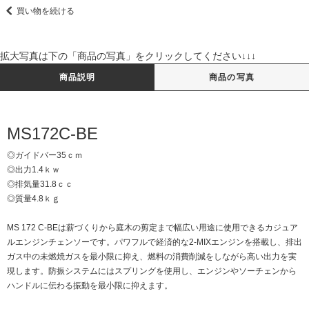
買い物を続ける
拡大写真は下の「商品の写真」をクリックしてください↓↓↓
商品説明
商品の写真
MS172C-BE
◎ガイドバー35ｃｍ
◎出力1.4ｋｗ
◎排気量31.8ｃｃ
◎質量4.8ｋｇ
MS 172 C-BEは薪づくりから庭木の剪定まで幅広い用途に使用できるカジュア
ルエンジンチェンソーです。パワフルで経済的な2-MIXエンジンを搭載し、排出
ガス中の未燃焼ガスを最小限に抑え、燃料の消費削減をしながら高い出力を実
現します。防振システムにはスプリングを使用し、エンジンやソーチェンから
ハンドルに伝わる振動を最小限に抑えます。