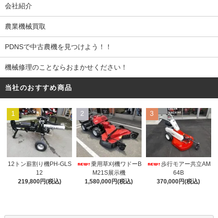
会社紹介
農業機械買取
PDNSで中古農機を見つけよう！！
機械修理のことならおまかせください！
当社のおすすめ商品
1
2
3
12トン薪割り機PH-GLS
乗用草刈機ワドーB
歩行モアー共立AM
12
M21S展示機
64B
219,800円(税込)
1,580,000円(税込)
370,000円(税込)