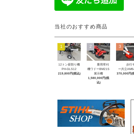
当社のおすすめ商品
1
2
3
12トン薪割り機
乗用草刈
歩行
PH-GLS12
機ワドーBM21S
ー共立AM6
219,800円(税込)
展示機
370,000円(
1,580,000円(税
込)