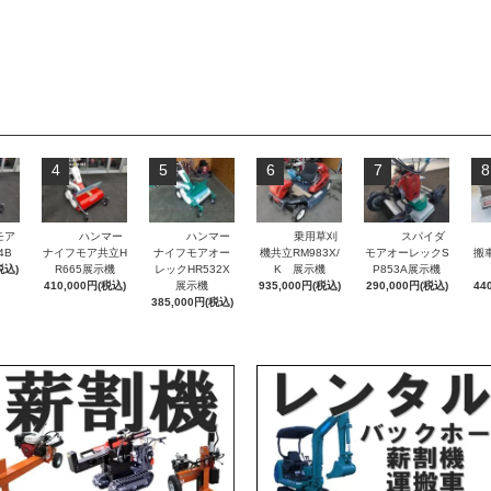
4
5
6
7
8
モア
ハンマー
ハンマー
乗用草刈
スパイダ
4B
ナイフモア共立H
ナイフモアオー
機共立RM983X/
モアオーレックS
搬
税込)
R665展示機
レックHR532X
K 展示機
P853A展示機
410,000円(税込)
展示機
935,000円(税込)
290,000円(税込)
44
385,000円(税込)