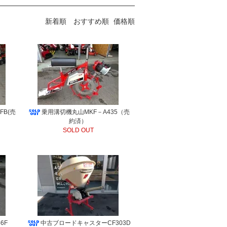
新着順
おすすめ順
価格順
FB(売
乗用溝切機丸山MKF－A435（売
約済）
SOLD OUT
6F
中古ブロードキャスターCF303D