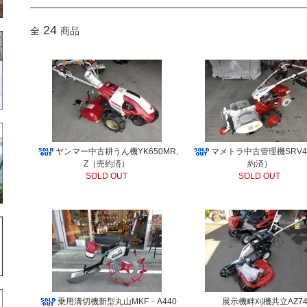
24
全
商品
ヤンマー中古耕うん機YK650MR,
マメトラ中古管理機SRV4
Z（売約済）
約済）
SOLD OUT
SOLD OUT
乗用溝切機新型丸山MKF－A440
展示機畔刈機共立AZ74