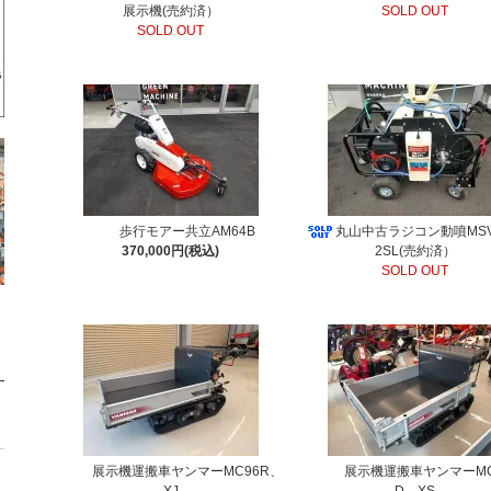
展示機(売約済）
SOLD OUT
SOLD OUT
歩行モアー共立AM64B
丸山中古ラジコン動噴MSV
370,000円(税込)
2SL(売約済）
SOLD OUT
展示機運搬車ヤンマーMC96R、
展示機運搬車ヤンマーMC