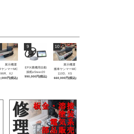
9
10
展示機運
展示機運
EFIX農機用自動
車ヤンマーMC
搬車ヤンマーMC
操舵eSteer20
96R、XJ
110D、XS
990,000円(税込)
0,000円(税込)
660,000円(税込)