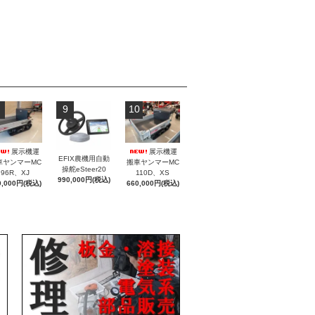
9
10
展示機運
展示機運
EFIX農機用自動
車ヤンマーMC
搬車ヤンマーMC
操舵eSteer20
96R、XJ
110D、XS
990,000円(税込)
0,000円(税込)
660,000円(税込)