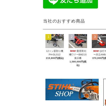
当社のおすすめ商品
1
2
3
12トン薪割り機
乗用草刈
歩行
PH-GLS12
機ワドーBM21S
ー共立AM6
219,800円(税込)
展示機
370,000円(
1,580,000円(税
込)