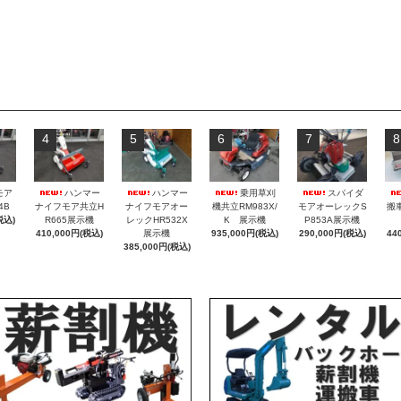
4
5
6
7
8
モア
ハンマー
ハンマー
乗用草刈
スパイダ
4B
ナイフモア共立H
ナイフモアオー
機共立RM983X/
モアオーレックS
搬
税込)
R665展示機
レックHR532X
K 展示機
P853A展示機
410,000円(税込)
展示機
935,000円(税込)
290,000円(税込)
44
385,000円(税込)